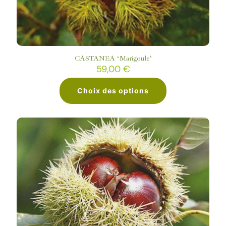
la
page
du
produit
CASTANEA ‘Marigoule’
59,00
€
Choix des options
Ce
produit
a
plusieurs
variations.
Les
options
peuvent
être
choisies
sur
la