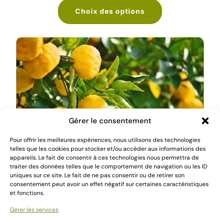
Choix des options
Ce
produit
a
plusieurs
variations.
Les
options
peuvent
être
choisies
Gérer le consentement
sur
la
Pour offrir les meilleures expériences, nous utilisons des technologies
page
telles que les cookies pour stocker et/ou accéder aux informations des
du
appareils. Le fait de consentir à ces technologies nous permettra de
produit
traiter des données telles que le comportement de navigation ou les ID
CITRUS junos = Yuzu
uniques sur ce site. Le fait de ne pas consentir ou de retirer son
14,00
€
consentement peut avoir un effet négatif sur certaines caractéristiques
et fonctions.
Choix des options
Gérer les services