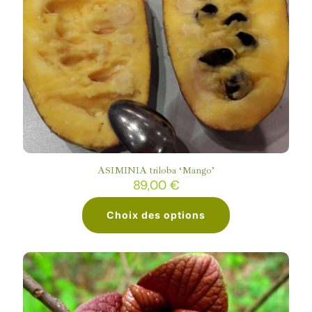
ASIMINIA triloba ‘Mango’
89,00
€
Choix des options
Ce
produit
a
plusieurs
variations.
Les