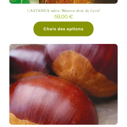
CASTANEA sativa ‘Marron doré de Lyon’
59,00
€
Choix des options
Ce
produit
a
plusieurs
variations.
Les
options
peuvent
être
choisies
sur
la
page
du
produit