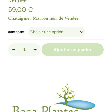
Vendée’
59,00
€
Châtaignier Marron noir de Vendée.
contenant
quantité
Ajouter au panier
de
CASTANEA
sativa
'Marron
Noir
De
Vendée'