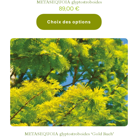
METASEQUOIA glyptostroboides
89,00
€
Choix des options
Ce
produit
a
plusieurs
variations.
Les
options
peuvent
être
choisies
sur
la
page
du
produit
METASEQUOIA glyptostroboides ‘Gold Ruch’