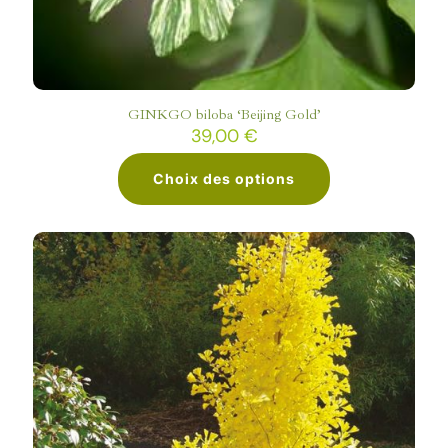
sur
la
page
du
produit
GINKGO biloba ‘Beijing Gold’
39,00
€
Choix des options
Ce
produit
a
plusieurs
variations.
Les
options
peuvent
être
choisies
sur
la