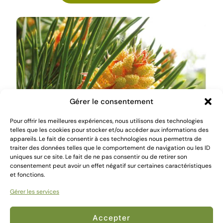
Ce
produit
a
plusieurs
variations.
Les
options
peuvent
être
choisies
Gérer le consentement
sur
la
Pour offrir les meilleures expériences, nous utilisons des technologies
page
telles que les cookies pour stocker et/ou accéder aux informations des
du
appareils. Le fait de consentir à ces technologies nous permettra de
produit
traiter des données telles que le comportement de navigation ou les ID
uniques sur ce site. Le fait de ne pas consentir ou de retirer son
consentement peut avoir un effet négatif sur certaines caractéristiques
PINUS sylvestris
et fonctions.
79,00
€
Gérer les services
Choix des options
Accepter