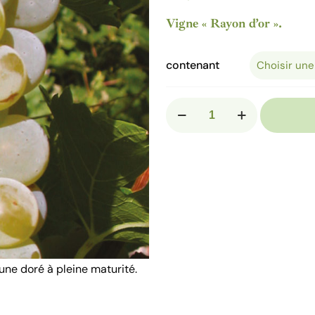
Vigne « Rayon d’or ».
contenant
quantité
de
VIGNE
"Rayon
d’or"
une doré à pleine maturité.