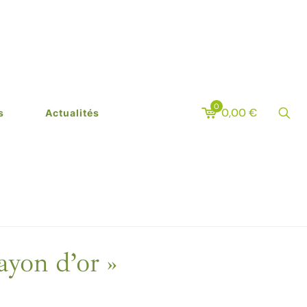
0
0,00
€
s
Actualités
on d’or »