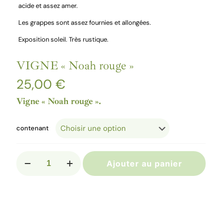
acide et assez amer.
Les grappes sont assez fournies et allongées.
Exposition soleil. Très rustique.
VIGNE « Noah rouge »
25,00
€
Vigne « Noah rouge ».
contenant
quantité
Ajouter au panier
de
VIGNE
"Noah
rouge"