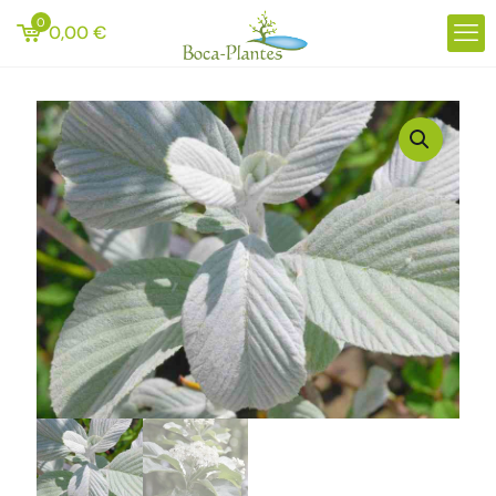
0
0,00
€