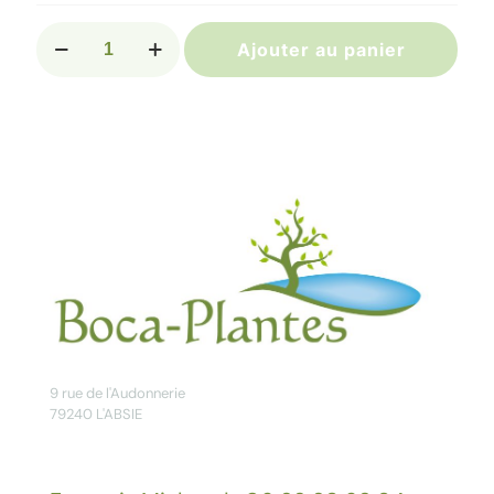
quantité
Ajouter au panier
de
SORBUS
wardii
9 rue de l'Audonnerie
79240 L'ABSIE