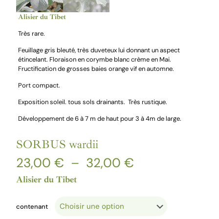
Alisier du Tibet
Très rare.
Feuillage gris bleuté, très duveteux lui donnant un aspect
étincelant. Floraison en corymbe blanc crème en Mai.
Fructification de grosses baies orange vif en automne.
Port compact.
Exposition soleil. tous sols drainants. Très rustique.
Développement de 6 à 7 m de haut pour 3 à 4m de large.
SORBUS wardii
Plage
23,00
€
–
32,00
€
de
prix :
Alisier du Tibet
23,00 €
à
32,00 €
contenant