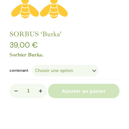
SORBUS ‘Burka’
39,00
€
Sorbier Burka.
contenant
quantité
Ajouter au panier
de
SORBUS
‘Burka’