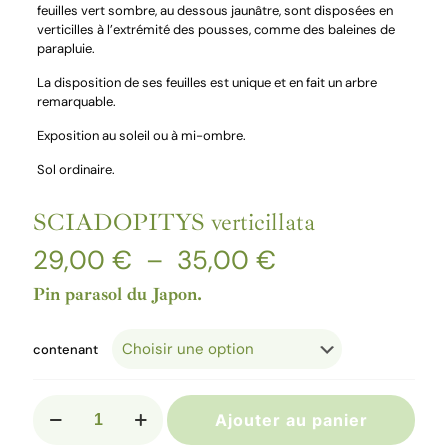
feuilles vert sombre, au dessous jaunâtre, sont disposées en
verticilles à l’extrémité des pousses, comme des baleines de
parapluie.
La disposition de ses feuilles est unique et en fait un arbre
remarquable.
Exposition au soleil ou à mi-ombre.
Sol ordinaire.
SCIADOPITYS verticillata
Plage
29,00
€
–
35,00
€
de
prix :
Pin parasol du Japon.
29,00 €
à
35,00 €
contenant
quantité
Ajouter au panier
de
SCIADOPITYS