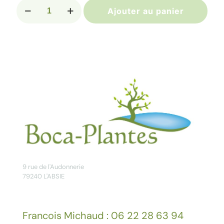
quantité
Ajouter au panier
de
SCHISANDRA
rubriflora
9 rue de l'Audonnerie
79240 L'ABSIE
Francois Michaud : 06 22 28 63 94