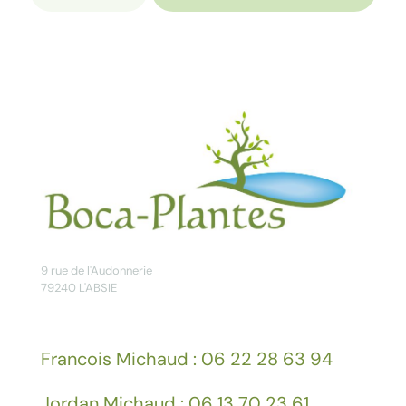
RHUS
typhina
‘
Tiger
Eyes’
®
9 rue de l'Audonnerie
79240 L'ABSIE
Francois Michaud : 06 22 28 63 94
Jordan Michaud : 06 13 70 23 61