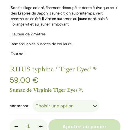
Son feuillage coloré, finement découpé et dentelé, évoque celui
des Érables du Japon. Jaune citron au printemps, vert
chartreuse en été, il vire en automne au jaune doré, puis à
l’orange vif et au jaune flamboyant.
Hauteur de 2 mètres.
Remarquables nuances de couleurs !
Tout sol.
RHUS typhina ‘ Tiger Eyes’ ®
59,00
€
Sumac de Virginie Tiger Eyes ®.
contenant
quantité
Ajouter au panier
de