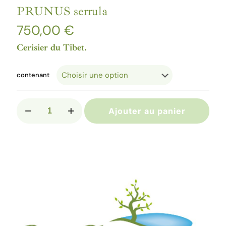
PRUNUS serrula
750,00
€
Cerisier du Tibet.
contenant
quantité
Ajouter au panier
de
PRUNUS
serrula