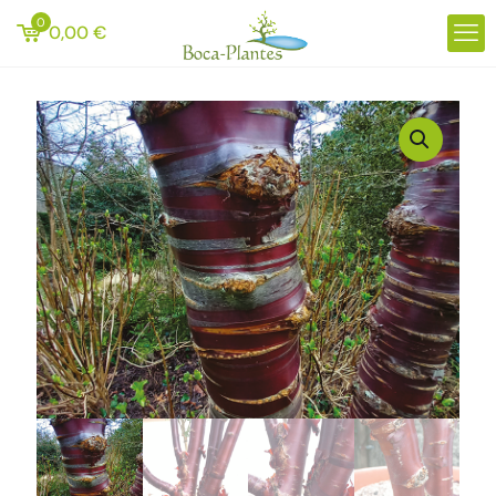
0
0,00
€