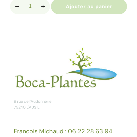
quantité
Ajouter au panier
de
Pommier
'Golden
Delicious'
9 rue de l'Audonnerie
79240 L'ABSIE
Francois Michaud : 06 22 28 63 94