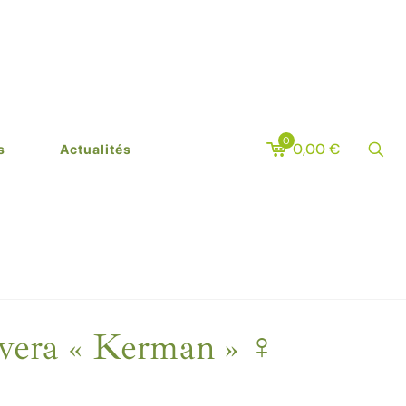
0
0,00
€
s
Actualités
era « Kerman » ♀