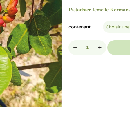
Pistachier femelle Kerman.
contenant
quantité
de
PISTACIA
vera
"Kerman"
♀