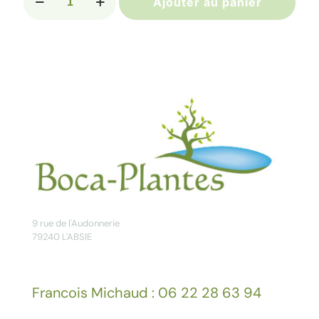
Ajouter au panier
de
MUSELLA
lasiocarpa
9 rue de l'Audonnerie
79240 L'ABSIE
Francois Michaud : 06 22 28 63 94