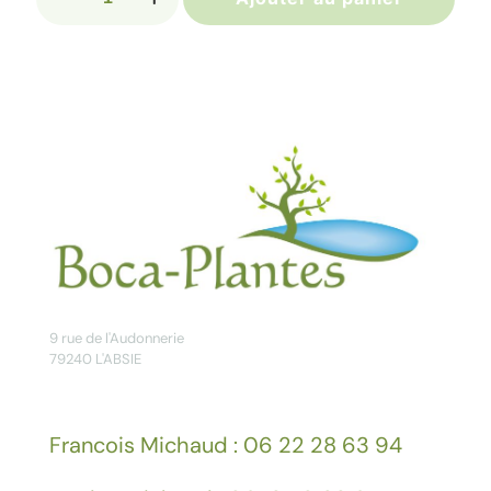
de
MALUS
baccata
'Street
Parade'
9 rue de l'Audonnerie
79240 L'ABSIE
Francois Michaud : 06 22 28 63 94