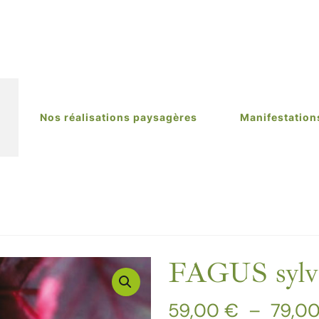
Nos réalisations paysagères
Manifestation
FAGUS sylvat
59,00
€
–
79,0