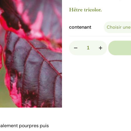
Hêtre tricolor.
contenant
quantité
de
FAGUS
sylvatica
'Tricolor'
itialement pourpres puis