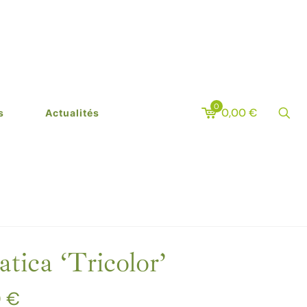
0
0,00
€
s
Actualités
ica ‘Tricolor’
Plage
0
€