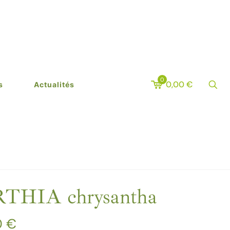
0
0,00
€
s
Actualités
IA chrysantha
Plage
0
€