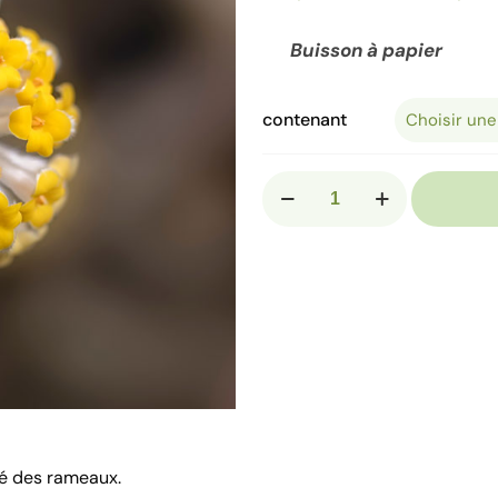
Buisson à papier
contenant
quantité
de
EDGEWORTHIA
chrysantha
ité des rameaux.