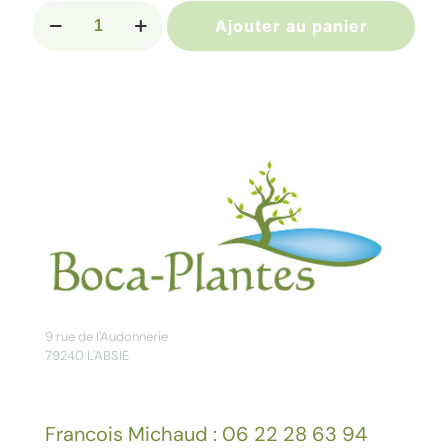
quantité
Ajouter au panier
de
CERCIS
canadensis
'Lavender
Twist'
9 rue de l'Audonnerie
79240 L'ABSIE
Francois Michaud : 06 22 28 63 94