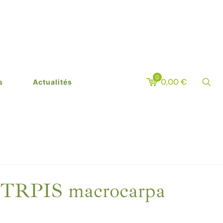
0
0,00
€
s
Actualités
RPIS macrocarpa
a