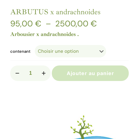
ARBUTUS x andrachnoides
Plage
95,00
€
–
2500,00
€
de
prix :
Arbousier x andrachnoides .
95,00 €
à
2500,00 €
contenant
quantité
Ajouter au panier
de
ARBUTUS
x
andrachnoides