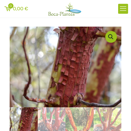
0
0,00
€