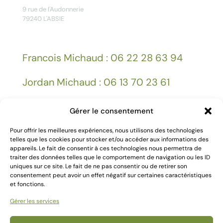
9 rue de l'Audonnerie
79240 L'ABSIE
Francois Michaud : 06 22 28 63 94
Jordan Michaud : 06 13 70 23 61
Gérer le consentement
Facebook
Pour offrir les meilleures expériences, nous utilisons des technologies
telles que les cookies pour stocker et/ou accéder aux informations des
Mentions légales
appareils. Le fait de consentir à ces technologies nous permettra de
traiter des données telles que le comportement de navigation ou les ID
uniques sur ce site. Le fait de ne pas consentir ou de retirer son
consentement peut avoir un effet négatif sur certaines caractéristiques
et fonctions.
Gérer les services
2024 Création
Kallima Webdesign