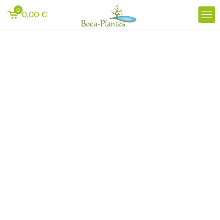
0
0,00
€
Elagage –
Démontage