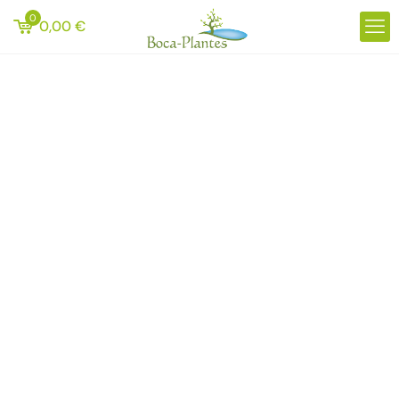
0
0,00
€
Fête des plantes
au Château de