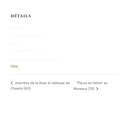
DÉTAILS
Début :
6 septembre, 2025
Fin :
7 septembre, 2025
Catégorie d’Évènement:
fête
“Fleurs en Seine’ au
Journées de la Rose à l’abbaye de
Chaalis (60)
Mureaux (78)