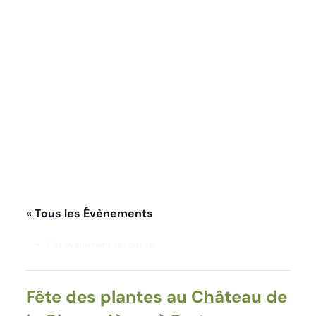
la Chenevière »
à Port-en-Bessin
(14)
« Tous les Évènements
Cet évènement est passé.
Fête des plantes au Château de