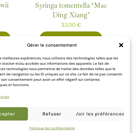
être
wii
Syringa tomentella ‘Mac
choisies
Ding Xiang’
sur
32,00
€
la
page
s
Choix des options
Gérer le consentement
du
Ce
produit
les meilleures expériences, nous utilisons des technologies telles que les
produit
 stocker et/ou accéder aux informations des appareils. Le fait de
 ces technologies nous permettra de traiter des données telles que le
a
 de navigation ou les ID uniques sur ce site. Le fait de ne pas consentir
plusieurs
r son consentement peut avoir un effet négatif sur certaines
ques et fonctions.
.
variations.
Les
rvices
options
cepter
Refuser
Voir les préférences
peuvent
être
lle de
Syringa vulgaris ‘Michel
Politique de confidentialité