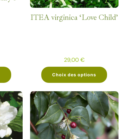
ITEA virginica ‘Love Child’
29,00
€
s
Choix des options
Ce
produit
a
plusieurs
.
variations.
Les