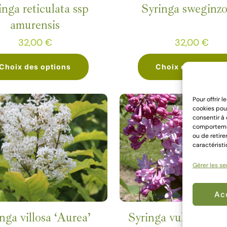
être
être
inga reticulata ssp
Syringa sweginzo
choisies
choisies
amurensis
sur
sur
32,00
€
32,00
€
la
la
page
page
Choix des options
Choix des option
du
du
Ce
Ce
produit
produit
Pour offrir 
produit
produit
cookies pour
consentir à
a
a
comportement
plusieurs
plusieurs
ou de retire
caractéristi
variations.
variations
Les
Les
Gérer les se
options
options
Ac
peuvent
peuvent
être
être
nga villosa ‘Aurea’
Syringa vulgaris ‘Be