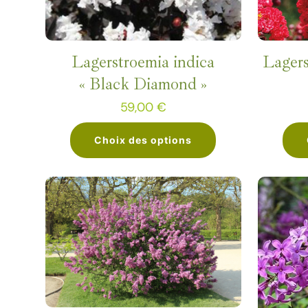
options
peuvent
être
Lagerstroemia indica
Lagers
choisies
« Black Diamond »
sur
59,00
€
la
page
Choix des options
du
Ce
produit
produit
a
plusieurs
variations.
Les
options