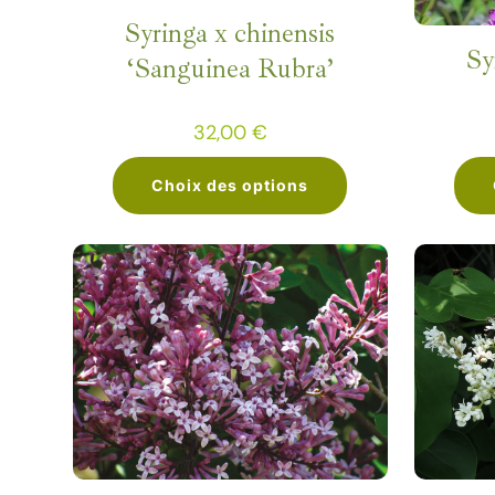
peuvent
Syringa x chinensis
être
Sy
‘Sanguinea Rubra’
choisies
sur
32,00
€
la
page
Choix des options
du
Ce
produit
produit
a
plusieurs
variations.
Les
options
peuvent