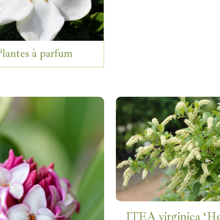
Plantes à parfum
ITEA virginica ‘He