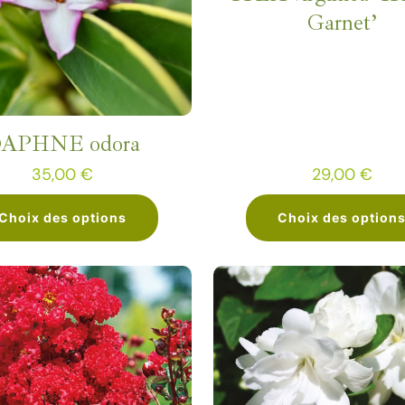
Garnet’
APHNE odora
35,00
€
29,00
€
Choix des options
Choix des option
Ce
Ce
produit
produit
a
a
plusieurs
plusieurs
variations.
variations
Les
Les