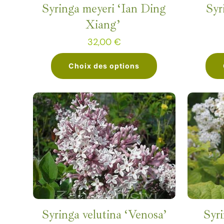
être
Syringa meyeri ‘Ian Ding
Syr
choisies
Xiang’
sur
32,00
€
la
page
Choix des options
du
Ce
produit
produit
a
plusieurs
variations.
Les
options
peuvent
être
Syri
Syringa velutina ‘Venosa’