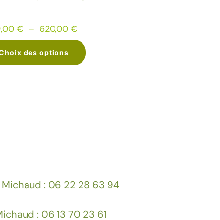
Plage
9,00
€
–
620,00
€
de
Choix des options
prix :
89,00 €
Ce
à
produit
620,00 €
a
plusieurs
variations.
Les
options
peuvent
 Michaud : 06 22 28 63 94
être
choisies
ichaud : 06 13 70 23 61