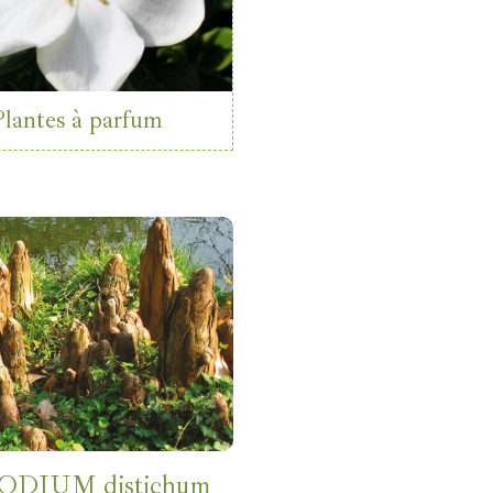
Plantes à parfum
ODIUM distichum