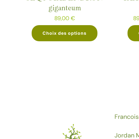
giganteum
89,00
€
8
Choix des options
Ce
produit
a
plusieurs
variations.
Les
options
peuvent
Francois
être
choisies
Jordan M